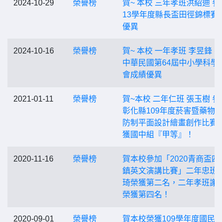
2024-10-29
榮譽榜
賀~ 本校 三年孝班洪紹迪 參
13學年度縣長盃田徑錦標賽
優異
2024-10-16
榮譽榜
賀~ 本校 一年孝班 李昱鋒 
中華民國第64屆中小學科學
會成績優異
2021-01-11
榮譽榜
賀~本校 二年仁班 張玉樹 參
彰化縣109年度菸害暨藥物
防制平面設計繪畫創作比賽
獲國中組『甲等』！
2020-11-16
榮譽榜
賀本校參加「2020青商盃四
鎮英文演講比賽」二年忠班
琦榮獲第二名，二年孝班謝
榮獲第四名！
2020-09-01
榮譽榜
賀本校榮獲109學年度國民