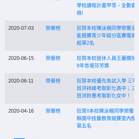
學校課程計畫甲等，全數審
過!
2020-07-03
榮譽榜
狂賀本校陳泳親同學榮獲全
能競賽青少年組分區賽電氣
組第2名
2020-06-15
榮譽榜
狂賀本校退休人員王麗嫻榮獲
9年杏壇芬芳獎
2020-06-11
榮譽榜
狂賀本校優先免試入學 三年
班洪祥峰考取彰化高中；三
班洪鈴惠考取彰化女中！
2020-04-16
榮譽榜
狂賀!!本校陳泳親同學榮獲
縣國中技藝教育競賽室內配
第五名