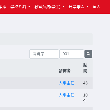
案庫
學校介紹
教室預約(學生)
升學專區
登入
點
發佈者
閱
人事主任
43
人事主任
10
9