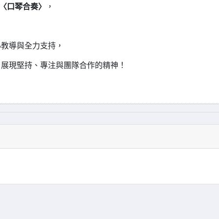
〈口琴合奏〉
，
心教導與全力支持，
，展現堅持、專注與團隊合作的精神！