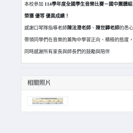
本校參加
114
學年度全國學生音樂比賽－國中團體組
榮獲
優等
優異成績！
感謝口琴隊指導老師
陳法澄老師
、
陳世驊老師
的悉
帶領同學們在音樂的薰陶中學習正向、積極的態度
同時感謝所有家長與師長們的鼓勵與陪伴
相關照片