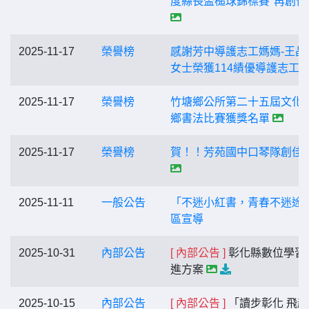
度縣長盃槌球錦標賽"再創佳
2025-11-17
榮譽榜
感謝芳中導護志工媽媽-王晶
女士榮獲114績優導護志工
2025-11-17
榮譽榜
竹塘鄉公所第二十五屆文化
鄉書法比賽獲獎名單
2025-11-17
榮譽榜
賀！！芳苑國中口琴隊創佳
2025-11-11
一般公告
「不迷小紅書，青春不迷途
區宣導
2025-10-31
內部公告
[ 內部公告 ]
彰化縣數位學習
進方案
2025-10-15
內部公告
[ 內部公告 ]
「讀步彰化 飛越