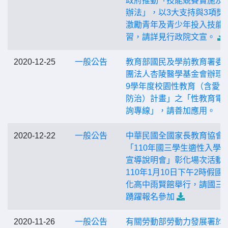
政府推動「技能競賽實施及
辦法」，以3大支持與3項獎
激勵青年及青少年投入技能
習，請詳見行政院文宣。
2020-12-25
一般公告
教育部國民及學前教育署委
團法人杏陵醫學基金會辦理「
9學年度校園性教育（含愛
防治）計畫」之「性教育電
詢專線」，請善加應用。
2020-12-22
一般公告
中華民國全國家長教育協會
「110年國三學⽣適性入學
宣導說明會」彰化場次活動
110年1月10日下午2時假國
化高中雨賢館舉行，請國三
踴躍報名參加
2020-11-26
一般公告
有關勞動部勞動力發展署於1