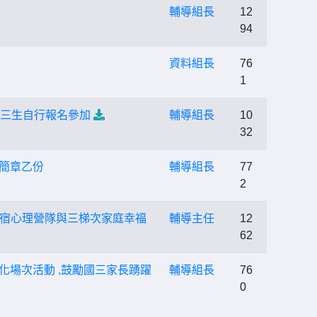
輔導組長
12
94
資料組長
76
1
國三生自行報名參加
輔導組長
10
32
試簡章乙份
輔導組長
77
2
宿心理營隊與三梯次家庭幸福
輔導主任
12
62
化場次活動 ,鼓勵國三家長踴躍
輔導組長
76
0