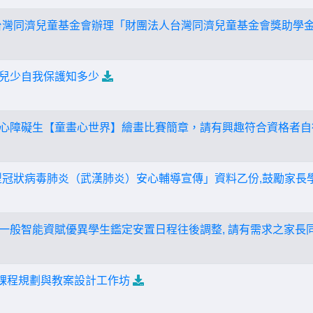
台灣同濟兒童基金會辦理「財團法人台灣同濟兒童基金會獎助學金
─兒少自我保護知多少
度身心障礙生【童畫心世界】繪畫比賽簡章，請有興趣符合資格者自
型冠狀病毒肺炎（武漢肺炎）安心輔導宣傳」資料乙份,鼓勵家長
國小一般智能資賦優異學生鑑定安置日程往後調整, 請有需求之家長
育課程規劃與教案設計工作坊