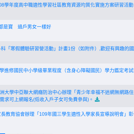
108學年度高中職適性學習社區教育資源均質化實施方案研習活動
兒都是寶 過戶男女一樣好
各科「寒假體驗研習營活動」計畫1份（如附件）,歡迎有興趣的
度自學進修國民中小學級畢業程度（含身心障礙國民）學力鑑定考
洲大學中亞聯大網癮防治中心辦理「青少年幸福不迷網無網路住
需求可上網報名(低收入戶子女可免費參與)。
家長教育協會辦理「109年國三學生適性入學家長宣導說明會」彰