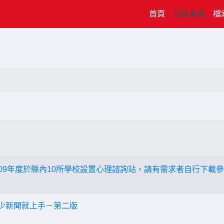
(current)
首頁
公告系統
檔
109年度於縣內10所學校設置心理諮詢站，請有需求者自行下載參
兒少新聞就上手－第二版