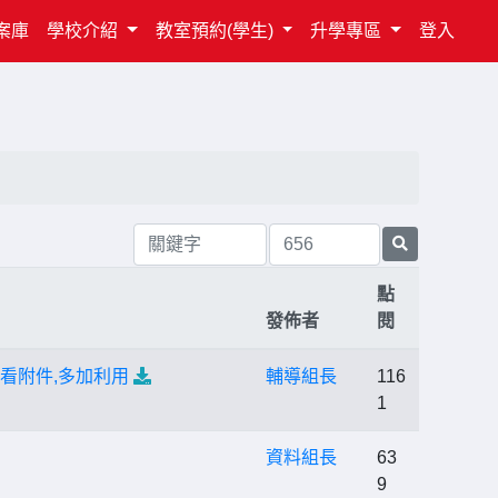
案庫
學校介紹
教室預約(學生)
升學專區
登入
點
發佈者
閱
看附件,多加利用
輔導組長
116
1
資料組長
63
9