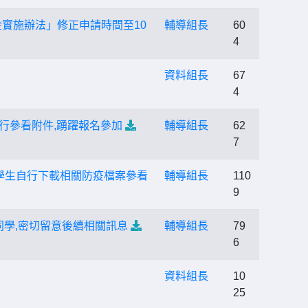
實施辦法」修正申請時間至10
輔導組長
60
4
資料組長
67
4
行參看附件,踴躍報名參加
輔導組長
62
7
學生自行下載相關防疫檔案參看
輔導組長
110
9
同學,密切留意後續相關訊息
輔導組長
79
6
資料組長
10
25