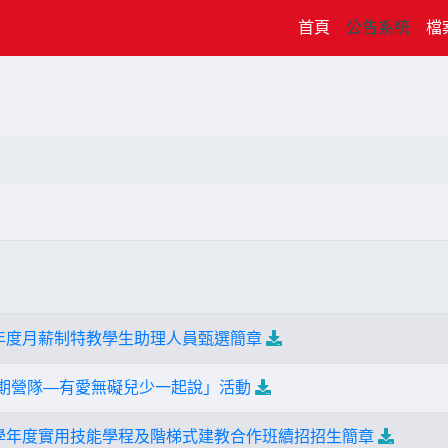
(current)
首頁
公告系統
檔
5學年度月薪制特教學生助理人員甄選簡章
少暑期營隊—有愛無礙兒少一起說」活動
15學年度實用技能學程及階梯式建教合作班續招招生簡章