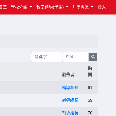
案庫
學校介紹
教室預約(學生)
升學專區
登入
點
發佈者
閱
輔導組長
61
輔導組長
59
輔導組長
70