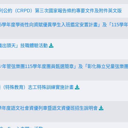
者權利公約（CRPD）第三次國家報告條約專要文件及附件英文版
「115學年度學術性向資賦優異學生入班鑑定安置計畫」及「115
技職出頭天」技職體驗活動
青少年管弦樂團115學年度團員甄選簡章」及「彰化縣立兒童弦樂團
育類（特殊教育）志工特殊訓練實施計畫
14學年度語文社會資優列車暨語文資優班招生說明會