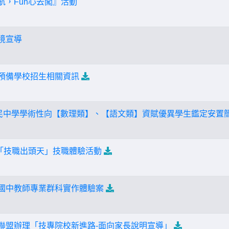
領航，Fun心去闖』活動
環境宣導
部預備學校招生相關資訊
年度國民中學學術性向【數理類】、【語文類】資賦優異學生鑑定安置
理「技職出頭天」技職體驗活動
理國中教師專業群科實作體驗案
教育聯盟辦理「技專院校新進路-面向家長說明宣導」