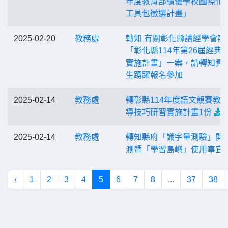
年度教育部績優學校國際化
工具包徵選計畫」
2025-02-20
教務處
轉知 有關彰化縣讀經學會辦
「彰化縣114年第26屆經典
實施計畫」一案，請轉知貴
生踴躍報名參加
2025-02-14
教務處
轉彰縣114年度語文競賽教
導技巧研習實施計畫1份
2025-02-14
教務處
轉知縣府「識字量測驗」開
測暨「學習島嶼」使用事宜
‹
1
2
3
4
5
6
7
8
...
37
38