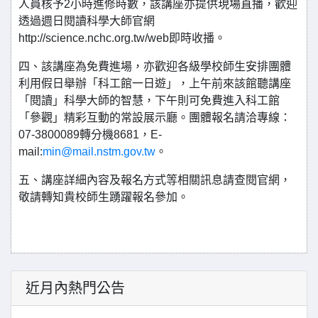
人員核予2小時進修時數，該講座亦提供現場直播，歡迎
透過週日閱讀科學大師官網
http://science.nchc.org.tw/web即時收播。
四、該講座為免費進場，亦歡迎各級學校師生安排團體
利用假日舉辦「科工館一日遊」，上午前來該館聽講座
「閱讀」科學大師的智慧，下午則可免費進入科工館
「參觀」精彩互動的常設展示廳。團體報名請洽專線：
07-3800089轉分機8681，E-
mail:
min@mail.nstm.gov.tw
。
五、講座詳細內容及報名方式等相關訊息請查閱官網，
敬請轉知貴校師生踴躍報名參加。
近月內熱門公告