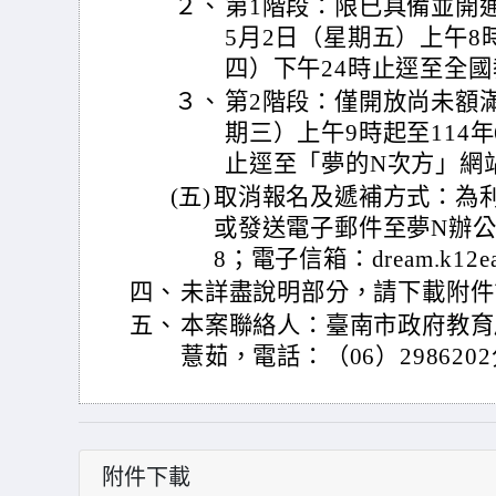
２、
第1階段：限已具備並開通
5月2日（星期五）上午8時
四）下午24時止逕至全
３、
第2階段：僅開放尚未額滿
期三）上午9時起至114年
止逕至「夢的N次方」網
(五)
取消報名及遞補方式：為
或發送電子郵件至夢N辦公室
8；電子信箱：dream.k12ea
四、
未詳盡說明部分，請下載附件
五、
本案聯絡人：臺南市政府教育
薏茹，電話：（06）298620
附件下載