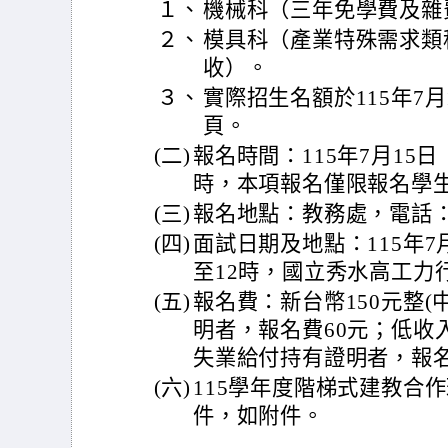
１、
機械科（三年免學費及雜
２、
模具科（產業特殊需求類
收）。
３、
實際招生名額於115年7月
頁。
(二)
報名時間：115年7月15
時，本項報名僅限報名學
(三)
報名地點：教務處，電話：(04
(四)
面試日期及地點：115年7
至12時，國立秀水高工力
(五)
報名費：新台幣150元整(
明者，報名費60元；低收
失業給付持有證明者，報名
(六)
115學年度階梯式建教合
件，如附件。