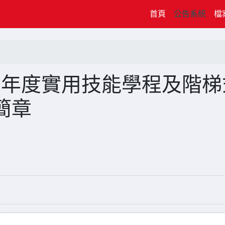
(current)
首頁
公告系統
檔
15學年度實用技能學程及階梯
簡章