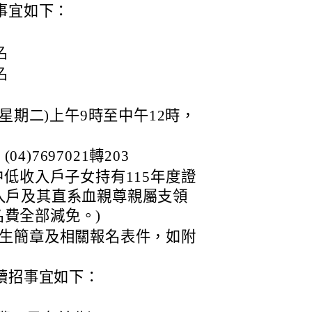
事宜如下：
名
名
名
(星期二)上午9時至中午12時，
)7697021轉203
中低收入戶子女持有115年度證
入戶及其直系血親尊親屬支領
費全部減免。)
招生簡章及相關報名表件，如附
班續招事宜如下：