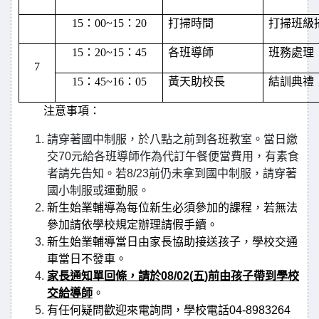
15
：
00~15
：
20
打掃時間
打掃班級
15
：
20~15
：
45
各班導師
班務處理
7
15
：
45~16
：
05
黃天助校長
結訓典禮
注意事項：
請穿著國中制服
，
於八點之前到各班教室。當日繳
交
70
元給各班導師作為代訂午餐便當費用，有素食
者請先告知。若
8/23
前仍未拿到國中制服
，
請穿著
國小制服或運動服
。
新生始業輔導為每位新生必須參加的課程，若無法
參加請依學校規定辦理請假手續。
新生始業輔導當日由家長協助接送孩子，學校交通
車當日不發車。
家長通知單回條，請於
0
8/02(
五
)
前由孩子帶到學校
交給導師
。
有任何疑問歡迎來電詢問，學校電話
04-8983264