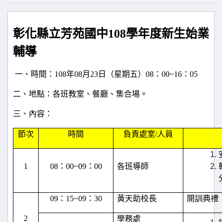
彰化縣立芳苑國中108學年度新生始業
輔導
一、時間：
108
年
08
月
23
日（星期五）
08
：
00~16
：
05
二、地點：各班教室、餐廳、集合場。
三、內容：
節次
時間
負責處室
/
人員
1
08
：
00~09
：
00
各班導師
09
：
15~09
：
30
黃天助校長
開訓典禮
2
學務處