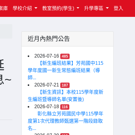
案庫
學校介紹
教室預約(學生)
升學專區
登入
近月內熱門公告
2026-07-16
485
延
【新生編班結果】芳苑國中115
學年度國一新生常態編班結果（導
~
師...
2026-07-21
187
【新生資訊】本校115學年度新
生編班暨導師名單(安置後)
2026-07-18
116
彰化縣立芳苑國民中學115學年
度第1次代理教師甄選第一階段錄取
名...