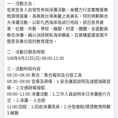
一、活動主旨：
愈來愈多人自發性參與淨灘活動，身體力行並響應廢棄
物源頭減量，為挽救台灣美麗之島美名，特別規劃聯合
大淨灘活動，以彰化西海岸為試行地段，號召各界產
業、社團、宗教、學校、機關、村里、團體，全面動員
聯合淨灘，藉以消除現有海岸髒亂，且建構愛護家園不
隨意丟棄垃圾的教育理念。
二、活動日期及時間
108年9月22日(日) 08:00-11:30
三、活動時程內容
08:20~08:30 集合：集合報到及分發工具
08:30~09:00 宣導及疏導：1.安全講習說明及減塑減碳宣
導， 2.交通疏導接駁
09:00~11:00 淨灘活動：1.工作人員說明本日淨灘進行方
式 ，2.淨灘， 3.合照
11:00 回程：1.回收淨灘用具，2.分發餐點/環境教育時數
3.解散