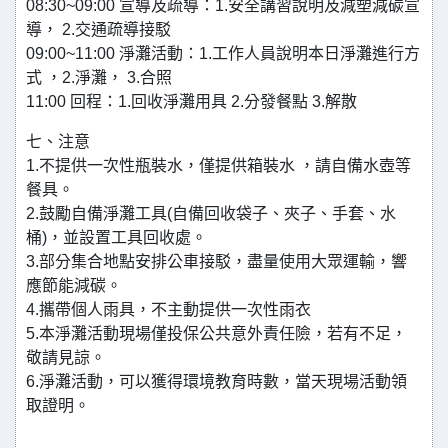
08:30~09:00 宣導及疏導：1.安全講習說明及減塑減碳宣
導， 2.交通疏導接駁
09:00~11:00 淨灘活動：1.工作人員說明本日淨灘進行方
式 ，2.淨灘， 3.合照
11:00 回程：1.回收淨灘用具 2.分發餐點 3.解散
七、注意
1.不提供一次性瓶裝水，僅提供箱裝水 ，請自備水壺等
餐具。
2.鼓勵自備淨灘工具(自備回收袋子、夾子、手套、水
桶)，並設置工具回收處。
3.部分集合地點安排公車接駁，盡量使用大眾運輸，響
應節能減碳。
4.攜帶個人雨具，不主動提供一次性雨衣
5.本淨灘活動現場僅投保公共意外責任險，若有不足，
敬請見諒。
6.淨灘活動，可以獲得環境教育時數，當天現場活動領
取證明。