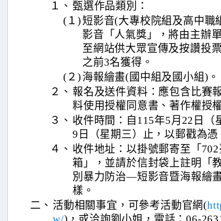
１、
甄選作品類別：
(１)
短影音(大專校院組及高中職
影音「人氣獎」，將由主辦
至網站供大眾宣傳及按讚投
之前3名獲得。
(２)
海報繪畫(國中組及國小組)。
２、
報名及送件資料：應包含比賽
料使用授權同意書、著作權授
３、
收件時間：自115年5月22日（
9日（星期三）止，以郵戳為憑
４、
收件地址：以掛號郵寄至「702
箱」，並請於信封袋上註明「教
別暴力防治—短影音暨海報繪
樣。
二、
活動相關事宜，可參考活動官網(
ht
w/
)，或洽詢劉小姐，電話：06-26