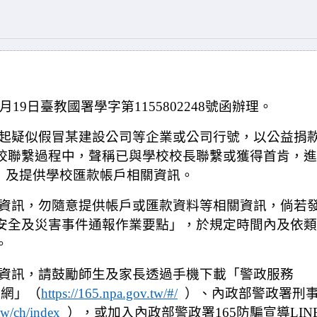
19日臺教國署學字第1155802248號函辦理。
多起疑似假冒某建設公司等企業或公司行號，以公益捐
校聯繫過程中，聲稱已與學校校長聯繫或獲得首肯，進
等）及提供學校匯款帳戶相關資訊。
方資訊，勿隨意提供帳戶或匯款資料等相關資訊，倘若
安全及災害事件通報作業要點」，於規定時間內及依類
。
詐資訊，請鼓勵師生及家長透過手機下載「警政服務
騙網」（
https://165.npa.gov.tw/#/
）、內政部警政署刑
tw/ch/index
），或加入內政部警政署165防騙宣導LIN