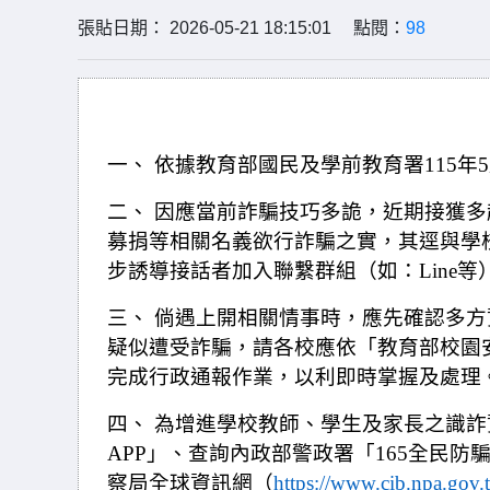
張貼日期： 2026-05-21 18:15:01 點閱：
98
一、 依據教育部國民及學前教育署115年5月
二、 因應當前詐騙技巧多詭，近期接獲
募捐等相關名義欲行詐騙之實，其逕與學
步誘導接話者加入聯繫群組（如：Line
三、 倘遇上開相關情事時，應先確認多
疑似遭受詐騙，請各校應依「教育部校園
完成行政通報作業，以利即時掌握及處理
四、 為增進學校教師、學生及家長之識
APP」、查詢內政部警政署「165全民防
察局全球資訊網（
https://www.cib.npa.gov.