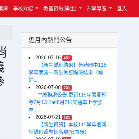
案庫
學校介紹
教室預約(學生)
升學專區
登入
近月內熱門公告
肖
2026-07-16
481
義
【新生編班結果】芳苑國中115
學年度國一新生常態編班結果（導
參
師...
2026-07-08
201
**總務處公告:更新115年暑期輔
導7月13日到8月7日交通車上學發
車...
2026-07-21
181
【新生資訊】本校115學年度新
生編班暨導師名單(安置後)