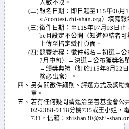
人數不限。
(二)
報名日期：即日起至115年06月1
s://contest.zhi-shan.org）
(三)
徵件日期：至115年07月03日止
be且設定不公開（知道連結者
上傳至指定繳件頁面。
(四)
競賽流程：徵件報名→初選→公布
7月中旬）→決選→公布獲獎名單
→頒獎典禮（訂於115年8月2
務必出席）。
四、
另有關徵件細則、評選方式及獎勵
章。
五、
若有任何疑問請逕洽至善基金會公
02-2388-9118分機735或王小姐，電
731，信箱：zhishan30@zhi-shan.o