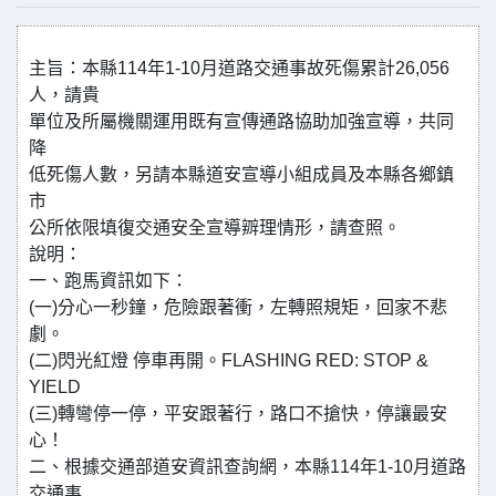
主旨：本縣114年1-10月道路交通事故死傷累計26,056
人，請貴
單位及所屬機關運用既有宣傳通路協助加強宣導，共同
降
低死傷人數，另請本縣道安宣導小組成員及本縣各鄉鎮
市
公所依限填復交通安全宣導辧理情形，請查照。
說明：
一、跑馬資訊如下：
(一)分心一秒鐘，危險跟著衝，左轉照規矩，回家不悲
劇。
(二)閃光紅燈 停車再開。FLASHING RED: STOP &
YIELD
(三)轉彎停一停，平安跟著行，路口不搶快，停讓最安
心！
二、根據交通部道安資訊查詢網，本縣114年1-10月道路
交通事