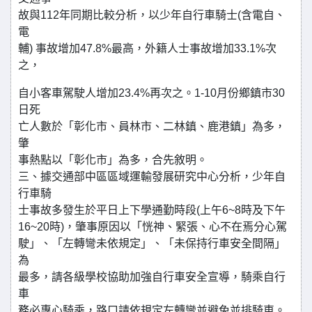
故與112年同期比較分析，以少年自行車騎士(含電自、
電
輔) 事故增加47.8%最高，外籍人士事故增加33.1%次
之，
自小客車駕駛人增加23.4%再次之。1-10月份鄉鎮市30
日死
亡人數於「彰化市、員林市、二林鎮、鹿港鎮」為多，
肇
事熱點以「彰化市」為多，合先敘明。
三、據交通部中區區域運輸發展研究中心分析，少年自
行車騎
士事故多發生於平日上下學通勤時段(上午6~8時及下午
16~20時)，肇事原因以「恍神、緊張、心不在焉分心駕
駛」、「左轉彎未依規定」、「未保持行車安全間隔」
為
最多，請各級學校協助加強自行車安全宣導，騎乘自行
車
務必專心騎乘，路口請依規定左轉彎並避免並排騎車。