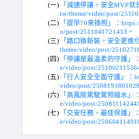
(一)
「減速停讓，安全MVP就是你 」：h
tw/theme/video/post/251
(二)
「提早70來換照」：https://168
o/post/2511041721433。
(三)
「路口換新裝，安全更進化」：http
theme/video/post/251027
(四)
「停讓是最溫柔的守護」：https:/
e/video/post/2510021155
(五)
「行人安全全面守護」：https://
video/post/25081918010
(六)
「高風險駕駛駕照縮水」：https:/
e/video/post/2508111424
(七)
「交安任務，最佳保護」：https:/
e/video/post/2506041149