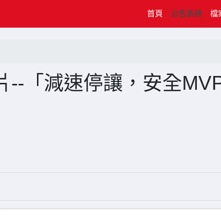
(current)
首頁
公告系統
檔
--「減速停讓，安全MV