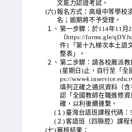
文能力認證考試。
(六)
報名方式：高級中等學校
名；逾期將不予受理。
１、
第一步驟：於114年11月
（https://forms.gle/
件1「第十九梯次本土語
整表」。
２、
第二步驟：請各校薦派教師
(星期日)止，自行至「全
ps://www4.inservic
填列正確之通訊資料（含
認「全國教師在職進修資
確，以利後續連繫。
(１)
臺灣台語班課程代碼：52
(２)
客語班（四縣腔）課程代碼
(七)
審核結果：