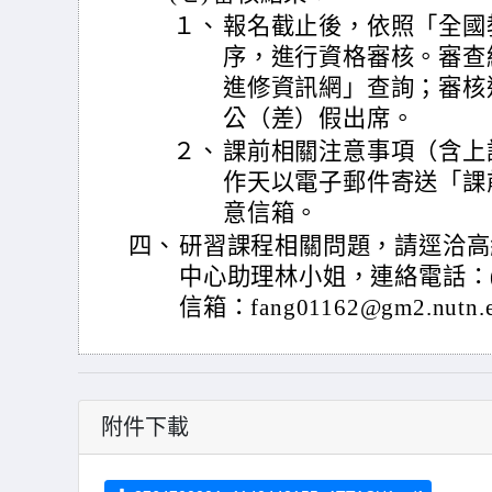
１、
報名截止後，依照「全國
序，進行資格審核。審查
進修資訊網」查詢；審核
公（差）假出席。
２、
課前相關注意事項（含上
作天以電子郵件寄送「課
意信箱。
四、
研習課程相關問題，請逕洽高
中心助理林小姐，連絡電話：(06
信箱：fang01162@gm2.nutn.
附件下載