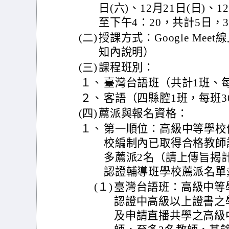
日(六)、12月21日(日)、1
至下午4：20，共計5日，
(二)
授課方式：Google Me
知內說明）
(三)
課程班別：
１、
臺灣台語班（共計1班、每
２、
客語（四縣腔1班，每班3
(四)
薦派與報名資格：
１、
第一順位：高級中等學校
校編制內已取得合格教師
多薦派2名（請上傳旨揭計
認證輔導班學校薦派名單
(１)
臺灣台語班：高級中等
認證中高級以上證書之
及申請直播共學之高級