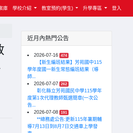
案庫
學校介紹
教室預約(學生)
升學專區
登入
近月內熱門公告
教
2026-07-16
474
土
【新生編班結果】芳苑國中115
學年度國一新生常態編班結果（導
師...
2026-07-07
262
彰化縣立芳苑國民中學115學年
度第1次代理教師甄選簡章(一次公
告...
2026-07-08
191
**總務處公告:更新115年暑期輔
導7月13日到8月7日交通車上學發