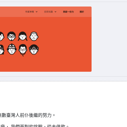
無數臺灣人前仆後繼的努力。
脅， 我們面對的挑戰，從未停歇。