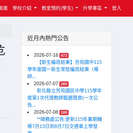
案庫
學校介紹
教室預約(學生)
升學專區
登入
近月內熱門公告
危
2026-07-16
473
、
【新生編班結果】芳苑國中115
學年度國一新生常態編班結果（導
師...
2026-07-07
260
彰化縣立芳苑國民中學115學年
度第1次代理教師甄選簡章(一次公
告...
2026-07-08
189
**總務處公告:更新115年暑期輔
導7月13日到8月7日交通車上學發