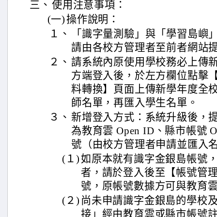
三、
使用注意事項：
(一)
操作說明：
１、
「識字量測驗」與「學習島嶼
請由各校方管理者至前者網站
２、
請系統內原使用學校務必上傳
方端登入後，於左方欄位點擊
料轉換】頁面上傳新學年度全
師名單，再匯入學生名單。
３、
新增登入方式：系統升級後，
為教育雲 Open ID、縣市帳號 
號（由校方管理者申請並匯入
(１)
如原本就有識字金銀島帳號
者，請於登入後至【帳號管
號，原帳號數據方可與教育
(２)
尚未申請識字金銀島的學校
接」經由教育雲或縣市帳號