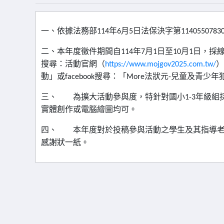
一、
依據法務部
年
月
日法保決字第
114
6
5
1140550783
二、
本年度徵件期間自
年
月
日至
月
日，採
114
7
1
10
1
搜尋：活動官網（
）
https://www.mojgov2025.com.tw/
動」或
搜尋：「
法狀元
兒童及青少年
facebook
More
-
三、
為擴大活動參與度，特針對國小
年級組
1-3
實體創作或電腦繪圖均可。
四、
本年度對於投稿參與活動之學生及其指導
感謝狀一紙。