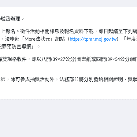
號函辦理。
0
線上報名。徵件活動相關訊息及報名資料下載，即日起請至下列
、法務部「
法狀元」網站（
）「年度
More
https://tpmr.moj.gov.tw
犯罪預防宣導網」。
採雙規格收件，即以八開
×
公分
圖畫紙或四開
×
公分
圖
(39
27
)
(39
54
)
老師，除可參與抽獎活動外，法務部並將分別發給相關證明、獎