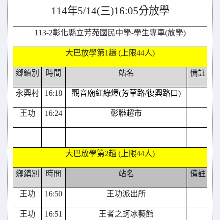
114
年5/14(三)16:05分放學
113-2
彰化縣立芳苑國民中學-學生專車(放學)
大巴放學第1趟 (上限44人)
鄉鎮別
時間
站名
備註
永興村
16:18
觀音廟紅綠燈(芳草路/復興路口)
王功
16:24
彰聯超市
大巴放學第2趟 (上限44人)
鄉鎮別
時間
站名
備註
王功
16:50
王功派出所
王功
16:51
王者之蚵冰藝館