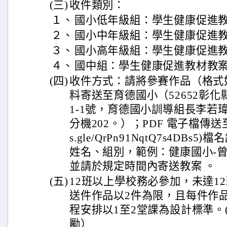
(三)
收件類別：
１、
國小低年級組：學生健康促進
２、
國小中年級組：學生健康促進
３、
國小高年級組：學生健康促進
４、
國中組：學生健康促進教材教
(四)
收件方式：請將參賽作品（格式
料寄送至育德國小（52652彰
1-1號，育德國小訓導組長李若瑋收
分機202。）；PDF 電子檔傳送至雲端
s.gle/QrPn91NqtQ7s4DB
姓名、組別，範例：健康國小-曾
並請於規定時間內寄送教案 。
(五)
12班以上學校務必參加，未達1
送件作品以2件為限，且每件作
程安排以1至2堂課為設計標準。
勵）