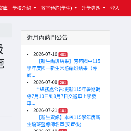
案庫
學校介紹
教室預約(學生)
升學專區
登入
近月內熱門公告
級
2026-07-16
481
施
【新生編班結果】芳苑國中115
學年度國一新生常態編班結果（導
師...
2026-07-08
201
**總務處公告:更新115年暑期輔
導7月13日到8月7日交通車上學發
車...
2026-07-21
181
【新生資訊】本校115學年度新
生編班暨導師名單(安置後)