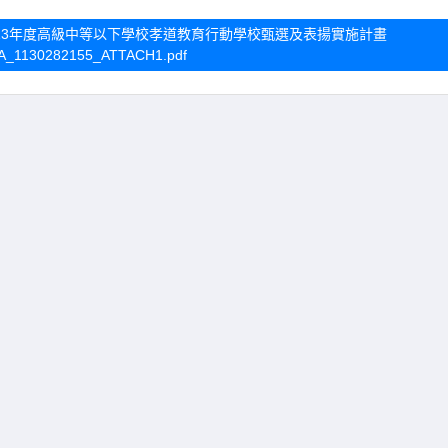
理113年度高級中等以下學校孝道教育行動學校甄選及表揚實施計畫
A_1130282155_ATTACH1.pdf