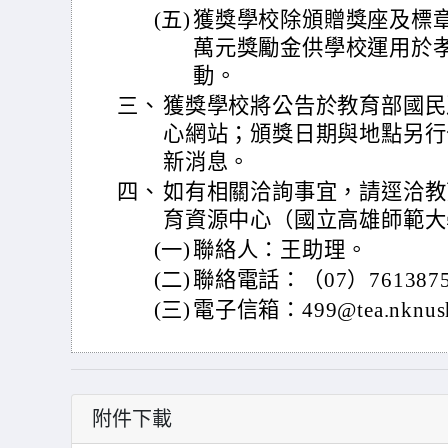
(五)
獲獎學校除頒贈獎座及標章
萬元獎勵金供學校運用於
動。
三、
獲獎學校將公告於教育部國民
心網站；頒獎日期與地點另行
新消息。
四、
如有相關洽詢事宜，請逕洽教
育資源中心（國立高雄師範大
(一)
聯絡人：王助理。
(二)
聯絡電話：（07）761387
(三)
電子信箱：499@tea.nknush
附件下載