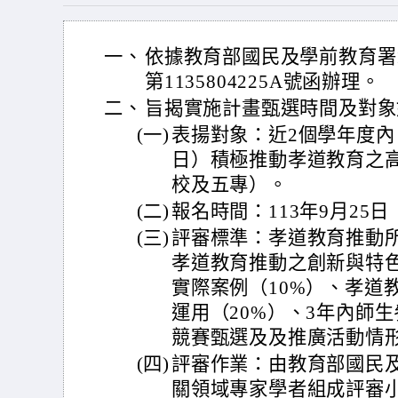
一、
依據教育部國民及學前教育署1
第1135804225A號函辦理。
二、
旨揭實施計畫甄選時間及對象
(一)
表揚對象：近2個學年度內（1
日）積極推動孝道教育之
校及五專）。
(二)
報名時間：113年9月25
(三)
評審標準：孝道教育推動所
孝道教育推動之創新與特色
實際案例（10%）、孝道
運用（20%）、3年內師
競賽甄選及及推廣活動情形
(四)
評審作業：由教育部國民
關領域專家學者組成評審