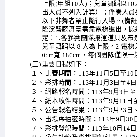
上限(甲組10人)；兒童舞蹈以10
出人員不列入計算）；伴奏人員列
以下非舞者禁止隨行入場。(備註
隆演藝廳舞臺需靠電梯進出，搬
定：1.各參賽團隊搬運道具及布景
兒童舞蹈以 8 人為上限。2.電梯入口
0cm寬 180cm，每個團隊僅限
(三)
重要日程如下：
１、
比賽期間：113年11月5日至10
２、
彩排時間：113年11月3日至4
３、
網路報名時間：113年9月9日至
４、
紙本收件時間：113年9月11日
５、
公告報名結果：113年9月23日
６、
出場序抽籤時間：113年9月30
７、
彩排登記時間：113年10月14