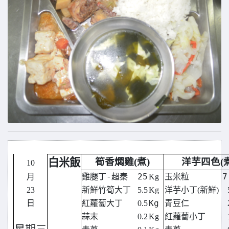
白米飯
筍香燜雞(煮)
洋芋四色(煮
10
雞腿丁-超秦
25
玉米粒
7
月
Kg
23
新鮮竹筍大丁
5.5
Kg
洋芋小丁(新鮮)
Kg
日
紅蘿蔔大丁
0.5
青豆仁
蒜末
0.2
Kg
紅蘿蔔小丁