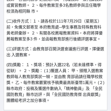
或實習教師。 ２、每件教案至多3名教師參與且任職學
校須為相同縣 市。
(二)收件方式：１、請各校於111年7月29日（星期五）
前，免備文郵寄至 本府教育處─學生事務及特殊教育科
黃老師彙辦。 ２、有關各校薦報教案資料，本府將擇優
薦報教案至多3 件，並函報教育部進行後續評選事宜。
(三)評選方式：由教育部召開決選會議進行評選，擇優選
出 入選教案。
(四)獎勵： １、獎項：預計入選22名（若未達標準，得
從缺）。 ２、獎勵： (１)獲選人員： 甲、頒贈入選教案
教師每人教育部獎狀一幀，並由教 育部函請任職學校敘
獎。 乙、每件教案覈實核予稿費最高新臺幣1萬元。 (２)
縣市政府：投稿及獲選件數納入「精神動員」及 「全民
國防教育」縣市訪評，與「全民國防教育傑 出貢獻獎」
團體組考評之加分事項。