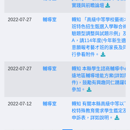
實踐與前瞻論壇
2022-07-27
輔導室
轉知 「高級中等學校藝術才
班特色招生甄選入學聯合術
驗題型調整與試題示例」及Q
A，請114年度(今年新生適用
意願報考藝才班的家長及同
行參看附件。
2022-07-27
輔導室
轉知 本縣學生諮商輔導中心
遠地區輔導增能方案(詳如附
件)，鼓勵有興趣同仁踴躍報
參加。
2022-07-12
輔導室
轉知 有關本縣高級中等以下
校特殊教育需求學生鑑定及
申訴表，詳如說明。