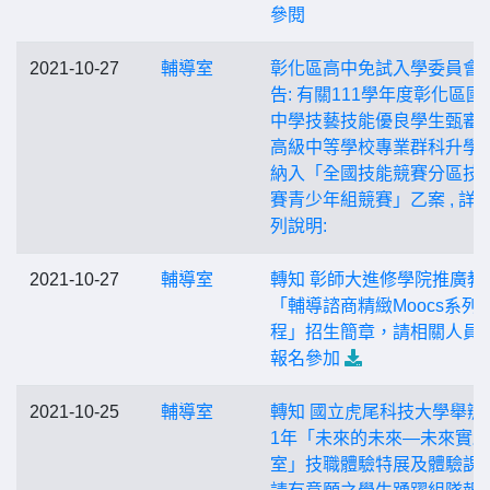
參閱
2021-10-27
輔導室
彰化區高中免試入學委員會
告: 有關111學年度彰化區國
中學技藝技能優良學生甄審
高級中等學校專業群科升學
納入「全國技能競賽分區技
賽青少年組競賽」乙案 , 詳
列說明:
2021-10-27
輔導室
轉知 彰師大進修學院推廣教
「輔導諮商精緻Moocs系列
程」招生簡章，請相關人員
報名參加
2021-10-25
輔導室
轉知 國立虎尾科技大學舉辦2
1年「未來的未來—未來實驗
室」技職體驗特展及體驗課