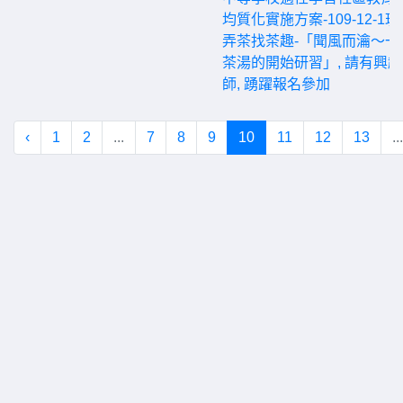
均質化實施方案-109-12-1
弄茶找茶趣-「聞風而瀹～一
茶湯的開始研習」, 請有興
師, 踴躍報名參加
‹
1
2
...
7
8
9
10
11
12
13
...